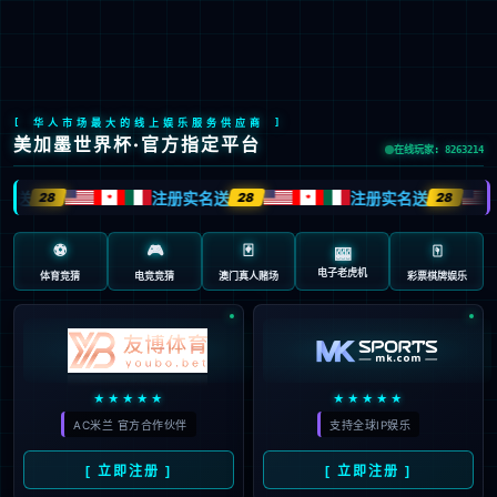

EN
/
JP