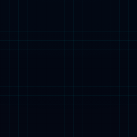
官方抖音号
CONTACT US
欢迎在线留言
国家/地区*
公司名称*