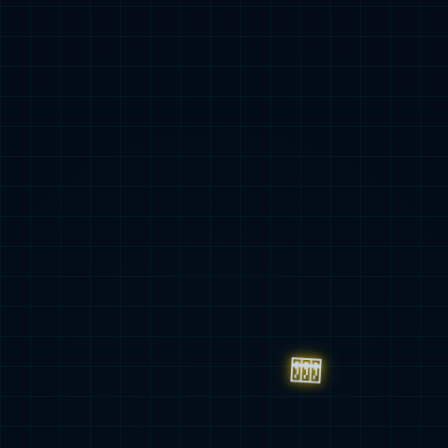
0574-87206656（客服热线）
传真
我们始终面向全球开放代理合作的机会，有意者请将资料发送至
下方传真。
+86-574-87279527
邮箱
我们积极与全球媒体建立合作关系,，有意者请将内容发送至下方
邮箱。