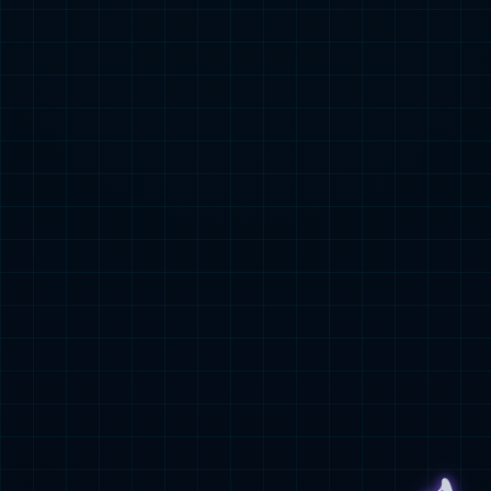
veken-tech@mail.veken.com（官方邮箱）
biz@mail.veken.com(业务邮箱）
地址
我们欢迎全球有识之士加盟美加墨世界杯官网新能源事业，我们
期待与您一起同创伟业，共享未来！
浙江省宁波市海曙区柳汀街225号月湖金汇大厦20楼
CONTACT US
宣传账号