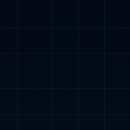
联系方式
新媒体
在线留言
CONTACT US
联系我们
电话
我们积极与全球客户建立合作伙伴关系，若有合作意向请通过下
方联系方式联系我们。
132 5094 0095（业务联系）